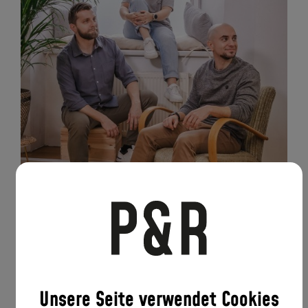
Du hast was zu sagen?
Unsere Seite verwendet Cookies